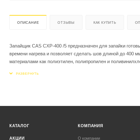
ОПИСАНИЕ
ОТЗЫВЫ
КАК КУПИТЬ
ОП
Запайщик CAS CXP-400 /5 предназначен для запайки готовы
времени нагрева и позволяет сделать шов длиной до 400 м
материалами как полиэтилен, полипропилен и поливинилхл
что помогает сделать шов ровным. Запайщик применяется 
общественного питания и в магазинах. Корпус выполнен и
Оборудование отличается небольшими габаритами, эргоном
КАТАЛОГ
КОМПАНИЯ
АКЦИИ
О компании