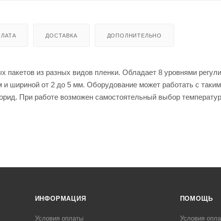
ЛАТА
ДОСТАВКА
ДОПОЛНИТЕЛЬНО
х пакетов из разных видов пленки. Обладает 8 уровнями регул
м и шириной от 2 до 5 мм. Оборудование может работать с таки
орид. При работе возможен самостоятельный выбор температур
для упаковки пищевой и непищевой продукции в заведениях
з высококачественной ударопрочной авиационной пластмассы.
ичным дизайном и простотой в использовании.
ИНФОРМАЦИЯ
ПОМОЩЬ
Условия оплаты
Условия опл