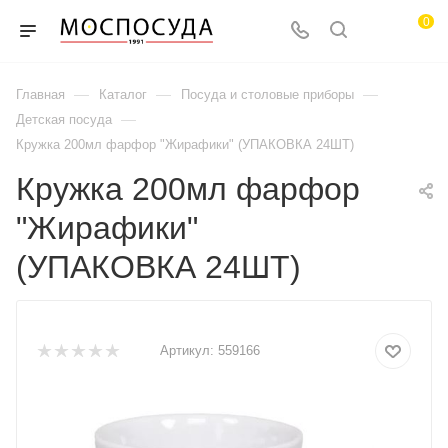
0
—
—
—
Главная
Каталог
Посуда и столовые приборы
—
Детская посуда
Кружка 200мл фарфор "Жирафики" (УПАКОВКА 24ШТ)
Кружка 200мл фарфор
"Жирафики"
(УПАКОВКА 24ШТ)
Артикул:
559166