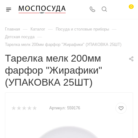
0
—
—
—
Главная
Каталог
Посуда и столовые приборы
—
Детская посуда
Тарелка мелк 200мм фарфор "Жирафики" (УПАКОВКА 25ШТ)
Тарелка мелк 200мм
фарфор "Жирафики"
(УПАКОВКА 25ШТ)
Артикул:
559176