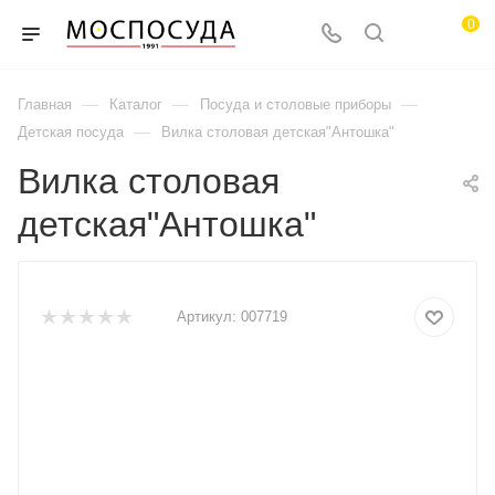
0
—
—
—
Главная
Каталог
Посуда и столовые приборы
—
Детская посуда
Вилка столовая детская"Антошка"
Вилка столовая
детская"Антошка"
Артикул:
007719