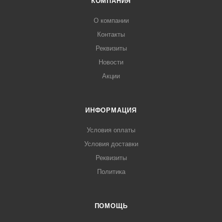
КОМПАНИЯ
традиционно используется для приготовления каш и
О компании
горячих молочных напитков. Благодаря большому
ассортименту кастрюль различного объема и формы вы
Контакты
можете выбрать удобный вид посуды для приготовления р
Реквизиты
Новости
Акции
ИНФОРМАЦИЯ
Условия оплаты
Условия доставки
Реквизиты
Политика
ПОМОЩЬ