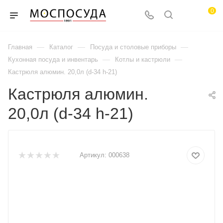
0
—
—
—
Главная
Каталог
Посуда и столовые приборы
—
—
Кухонная посуда и инвентарь
Котлы и кастрюли
Кастрюля алюмин. 20,0л (d-34 h-21)
Кастрюля алюмин.
20,0л (d-34 h-21)
Артикул:
000638