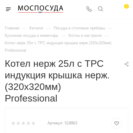
0
—
—
—
Главная
Каталог
Посуда и столовые приборы
—
—
Кухонная посуда и инвентарь
Котлы и кастрюли
Котел нерж 25л с ТРС индукция крышка нерж.(320х320мм)
Professional
Котел нерж 25л с ТРС
индукция крышка нерж.
(320х320мм)
Professional
Артикул:
518863