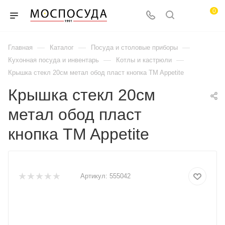
0
—
—
—
Главная
Каталог
Посуда и столовые приборы
—
—
Кухонная посуда и инвентарь
Котлы и кастрюли
Крышка стекл 20см метал обод пласт кнопка TM Appetite
Крышка стекл 20см
метал обод пласт
кнопка TM Appetite
Артикул:
555042