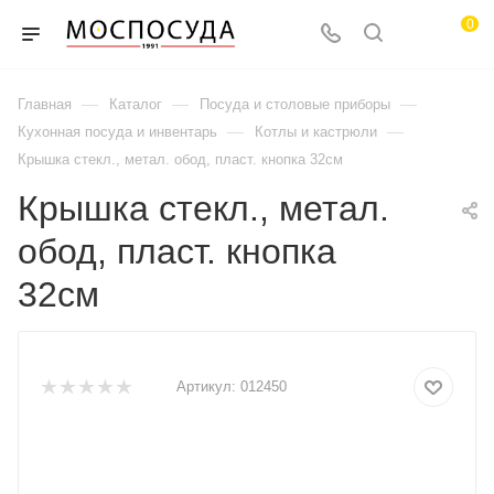
0
—
—
—
Главная
Каталог
Посуда и столовые приборы
—
—
Кухонная посуда и инвентарь
Котлы и кастрюли
Крышка стекл., метал. обод, пласт. кнопка 32см
Крышка стекл., метал.
обод, пласт. кнопка
32см
Артикул:
012450