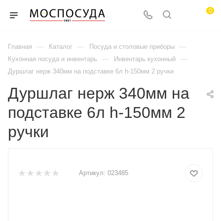
0
—
—
—
Главная
Каталог
Посуда и столовые приборы
—
—
Кухонная посуда и инвентарь
Инвентарь кухонный
Дуршлаг нерж 340мм на подставке 6л h-150мм 2 ручки
Дуршлаг нерж 340мм на
подставке 6л h-150мм 2
ручки
Артикул:
023485