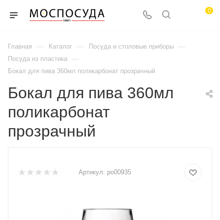
0
—
—
—
Главная
Каталог
Посуда и столовые приборы
—
Посуда из пластика
Бокал для пива 360мл поликарбонат прозрачный
Бокал для пива 360мл
поликарбонат
прозрачный
Артикул:
po00935