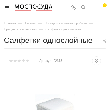
0
—
—
—
Главная
Каталог
Посуда и столовые приборы
—
Предметы сервировки
Салфетки однослойные
Салфетки однослойные
Артикул:
023131