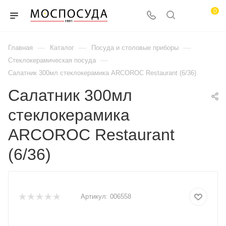
0
—
—
—
Главная
Каталог
Посуда и столовые приборы
—
Стеклокерамическая посуда
Салатник 300мл стеклокерамика ARCOROC Restaurant (6/36)
Салатник 300мл
стеклокерамика
ARCOROC Restaurant
(6/36)
Артикул:
006558