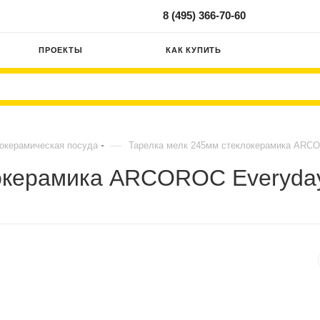
8 (495) 366-70-60
ПРОЕКТЫ
КАК КУПИТЬ
—
окерамическая посуда
Тарелка мелк 245мм стеклокерамика ARCO
окерамика ARCOROC Everyday