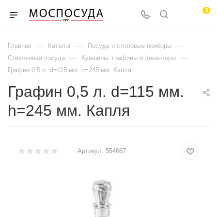
0
—
—
—
Главная
Каталог
Посуда и столовые приборы
—
—
Стеклянная посуда
Кувшины, графины и деканторы
Графин 0,5 л. d=115 мм. h=245 мм. Капля
Графин 0,5 л. d=115 мм.
h=245 мм. Капля
Артикул:
554667