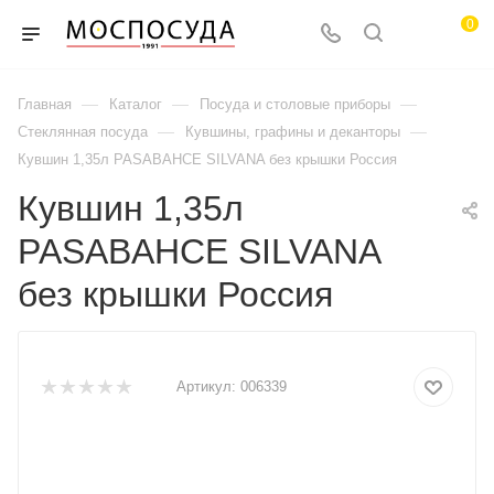
0
—
—
—
Главная
Каталог
Посуда и столовые приборы
—
—
Стеклянная посуда
Кувшины, графины и деканторы
Кувшин 1,35л PASABAHCE SILVANA без крышки Россия
Кувшин 1,35л
PASABAHCE SILVANA
без крышки Россия
Артикул:
006339