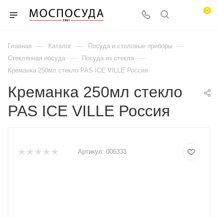
0
—
—
—
Главная
Каталог
Посуда и столовые приборы
—
—
Стеклянная посуда
Посуда из стекла
Креманка 250мл стекло PAS ICE VILLE Россия
Креманка 250мл стекло
PAS ICE VILLE Россия
Артикул:
006333