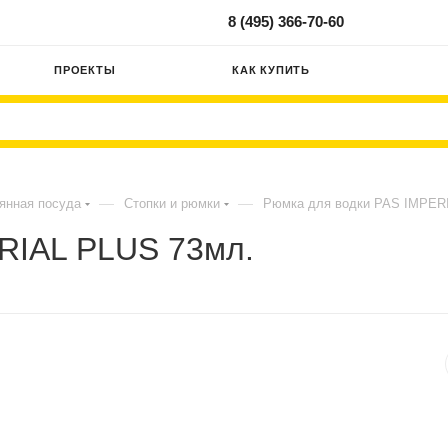
8 (495) 366-70-60
ПРОЕКТЫ
КАК КУПИТЬ
—
—
янная посуда
Стопки и рюмки
Рюмка для водки PAS IMPER
RIAL PLUS 73мл.