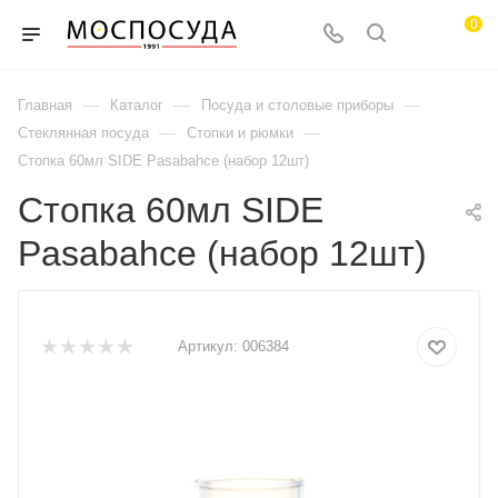
0
—
—
—
Главная
Каталог
Посуда и столовые приборы
—
—
Стеклянная посуда
Стопки и рюмки
Стопка 60мл SIDE Pasabahce (набор 12шт)
Стопка 60мл SIDE
Pasabahce (набор 12шт)
Артикул:
006384