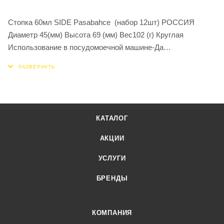
Стопка 60мл SIDE Pasabahce (набор 12шт) РОССИЯ
Диаметр 45(мм) Высота 69 (мм) Вес102 (г) Круглая
Использование в посудомоечной машине-Да
Стопка SIDE имеет стандартную форму. Она небольшая,
круглая с ровными стенками. Никаких граней и декоров нет,
стекло полностью прозрачное. Стопка SIDE – это отличный
барный вариант для подачи крепких алкогольных напитков.
Водка, ром или виски без льда и добавления других
КАТАЛОГ
составляющих удобно пить !
АКЦИИ
УСЛУГИ
БРЕНДЫ
КОМПАНИЯ