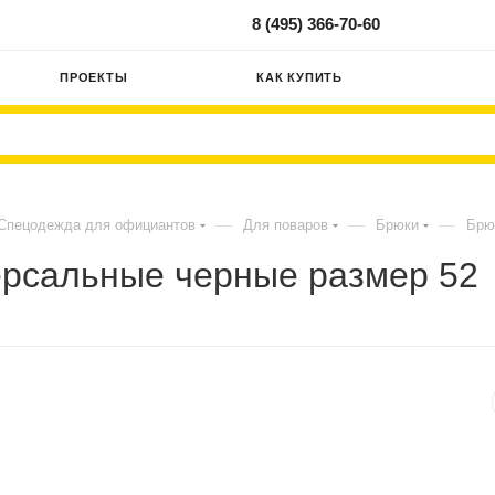
8 (495) 366-70-60
ПРОЕКТЫ
КАК КУПИТЬ
—
—
—
Спецодежда для официантов
Для поваров
Брюки
Брю
ерсальные черные размер 52