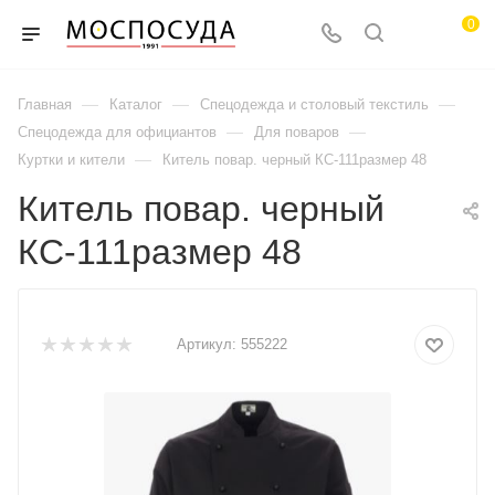
0
—
—
—
Главная
Каталог
Спецодежда и столовый текстиль
—
—
Спецодежда для официантов
Для поваров
—
Куртки и кители
Китель повар. черный КС-111размер 48
Китель повар. черный
КС-111размер 48
Артикул:
555222