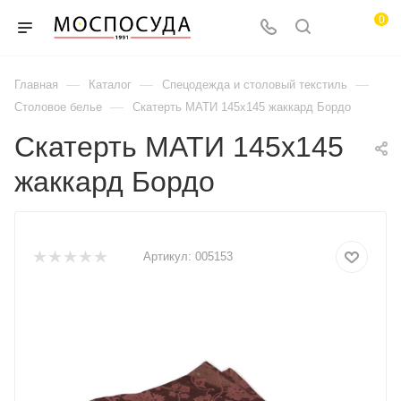
0
—
—
—
Главная
Каталог
Спецодежда и столовый текстиль
—
Столовое белье
Скатерть МАТИ 145х145 жаккард Бордо
Скатерть МАТИ 145х145
жаккард Бордо
Артикул:
005153