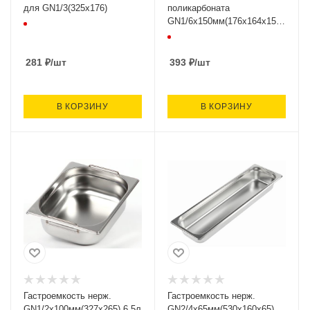
для GN1/3(325х176)
поликарбоната
GN1/6х150мм(176х164х150)
2,4л
281
₽
/шт
393
₽
/шт
В КОРЗИНУ
В КОРЗИНУ
Гастроемкость нерж.
Гастроемкость нерж.
GN1/2х100мм(327х265) 6,5л
GN2/4х65мм(530х160х65)