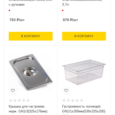
с ручками
3,7л
783
₽
/шт
878
₽
/шт
В КОРЗИНУ
В КОРЗИНУ
Крышка для гастроемк.
Гастроемкость поликарб.
нерж. GN1/3(325х176мм)
GN1/1х200мм(530х325х200)