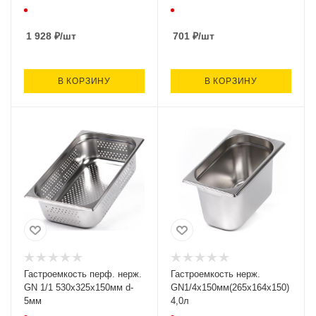
1 928
₽
/шт
701
₽
/шт
В КОРЗИНУ
В КОРЗИНУ
Гастроемкость перф. нерж.
Гастроемкость нерж.
GN 1/1 530х325х150мм d-
GN1/4х150мм(265х164х150)
5мм
4,0л