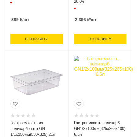
28,0л
389
₽
/шт
2 396
₽
/шт
В КОРЗИНУ
В КОРЗИНУ
Гастроемкость из
Гастроемкость поликарб.
поликарбоната GN
GN1/2х100мм(325х265х100)
1/1х150мм(530х325) 21л
6,5л