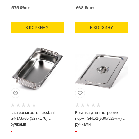
575
₽
/шт
668
₽
/шт
В КОРЗИНУ
В КОРЗИНУ
Гастроемкость Luxstahl
Крышка для гастроемк.
GN1/3х65 (327х176) с
нерж. GN1/1(530х325мм) с
ручками
ручками