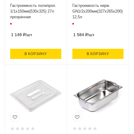
Гастроемкость полипроп.
Гастроемкость нерж.
1/1х150мм(530х325) 27л
GN1/2х200мм(327х265х200)
прозрачная
12,5л
1 149
₽
/шт
1 584
₽
/шт
В КОРЗИНУ
В КОРЗИНУ