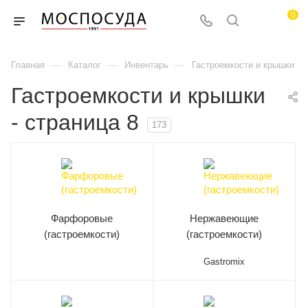
0
—
—
—
Главная
Каталог
Инвентарь
Гастроемкости и крышки
Гастроемкости и крышки
- страница 8
173
Фарфоровые
Нержавеющие
(гастроемкости)
(гастроемкости)
Gastromix