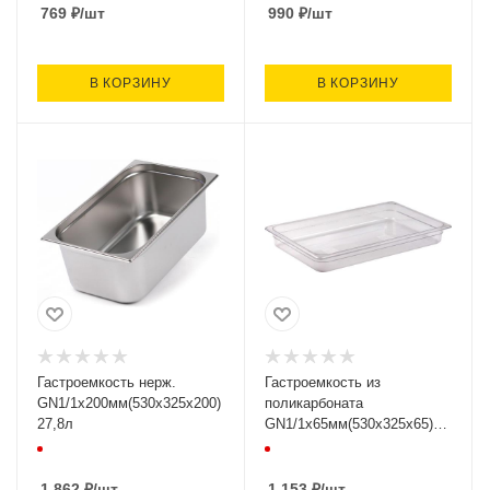
769
₽
/шт
990
₽
/шт
В КОРЗИНУ
В КОРЗИНУ
Гастроемкость нерж.
Гастроемкость из
GN1/1х200мм(530х325х200)
поликарбоната
27,8л
GN1/1х65мм(530х325х65)
9,0л
1 862
₽
/шт
1 153
₽
/шт