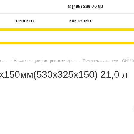
8 (495) 366-70-60
ПРОЕКТЫ
КАК КУПИТЬ
—
—
и
Нержавеющие (гастроемкости)
Гастроемкость нерж. GN1/1
х150мм(530х325х150) 21,0 л