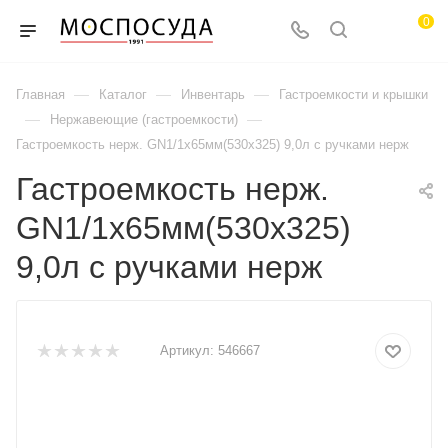
0
—
—
—
Главная
Каталог
Инвентарь
Гастроемкости и крышки
—
—
Нержавеющие (гастроемкости)
Гастроемкость нерж. GN1/1х65мм(530х325) 9,0л с ручками нерж
Гастроемкость нерж.
GN1/1х65мм(530х325)
9,0л с ручками нерж
Артикул:
546667