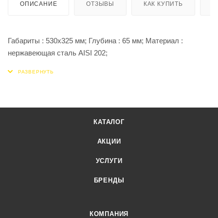
ОПИСАНИЕ
ОТЗЫВЫ
КАК КУПИТЬ
О
Габариты : 530х325 мм; Глубина : 65 мм; Материал :
нержавеющая сталь AISI 202;
КАТАЛОГ
АКЦИИ
УСЛУГИ
БРЕНДЫ
КОМПАНИЯ