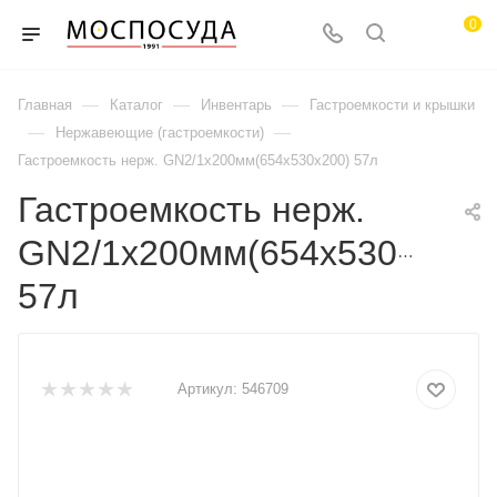
0
—
—
—
Главная
Каталог
Инвентарь
Гастроемкости и крышки
—
—
Нержавеющие (гастроемкости)
Гастроемкость нерж. GN2/1х200мм(654х530х200) 57л
Гастроемкость нерж.
GN2/1х200мм(654х530х200)
57л
Артикул:
546709