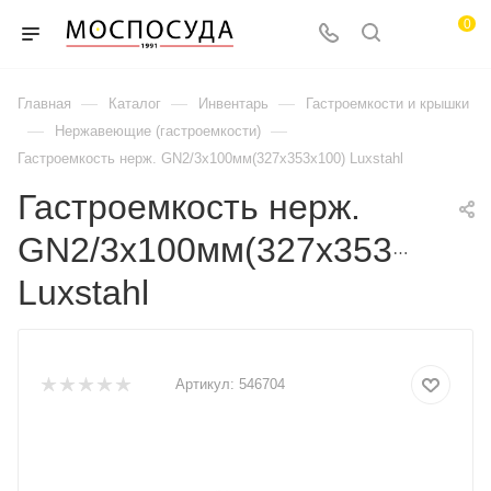
0
—
—
—
Главная
Каталог
Инвентарь
Гастроемкости и крышки
—
—
Нержавеющие (гастроемкости)
Гастроемкость нерж. GN2/3х100мм(327х353х100) Luxstahl
Гастроемкость нерж.
GN2/3х100мм(327х353х100)
Luxstahl
Артикул:
546704