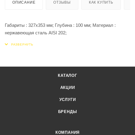
ОПИСАНИЕ
ОТЗЫВЫ
КАК КУПИТЬ
О
Габариты : 327х353 мм; Глубина : 100 мм; Материал :
нержавеющая сталь AISI 202;
КАТАЛОГ
АКЦИИ
УСЛУГИ
БРЕНДЫ
КОМПАНИЯ