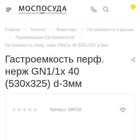
0
—
—
—
Главная
Каталог
Инвентарь
Гастроемкости и крышки
—
—
Нержавеющие (гастроемкости)
Гастроемкость перф. нерж GN1/1х 40 (530х325) d-3мм
Гастроемкость перф.
нерж GN1/1х 40
(530х325) d-3мм
Артикул:
546718