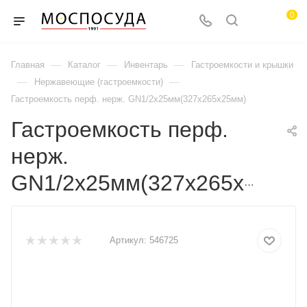
0
—
—
—
Главная
Каталог
Инвентарь
Гастроемкости и крышки
—
—
Нержавеющие (гастроемкости)
Гастроемкость перф. нерж. GN1/2х25мм(327х265х25мм)
Гастроемкость перф.
нерж.
GN1/2х25мм(327х265х25мм)
Артикул:
546725