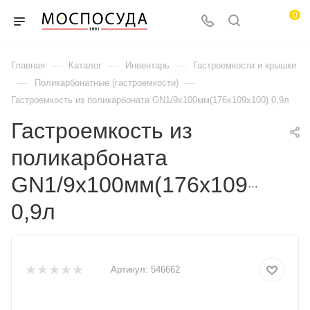
0
—
—
—
Главная
Каталог
Инвентарь
Гастроемкости и крышки
—
—
Поликарбонатные (гастроемкости)
Гастроемкость из поликарбоната GN1/9х100мм(176х109х100) 0,9л
Гастроемкость из
поликарбоната
GN1/9х100мм(176х109х100)
0,9л
Артикул:
546662