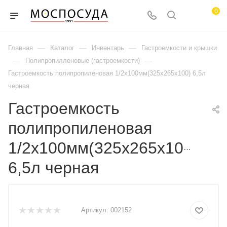
0
—
—
—
Главная
Каталог
Инвентарь
Гастроемкости и крышки
—
—
Полипропилленовые (гастроемкости)
Гастроемкость полипропиленовая 1/2х100мм(325х265х100) 6,5л
черная
Гастроемкость
полипропиленовая
1/2х100мм(325х265х100)
6,5л черная
Артикул:
002152