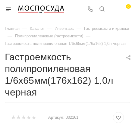
0
—
—
—
Главная
Каталог
Инвентарь
Гастроемкости и крышки
—
—
Полипропилленовые (гастроемкости)
Гастроемкость полипропиленовая 1/6х65мм(176х162) 1,0л черная
Гастроемкость
полипропиленовая
1/6х65мм(176х162) 1,0л
черная
Артикул:
002161