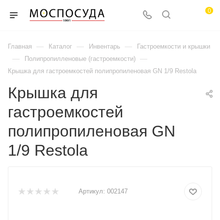
0
—
—
—
Главная
Каталог
Инвентарь
Гастроемкости и крышки
—
—
Полипропилленовые (гастроемкости)
Крышка для гастроемкостей полипропиленовая GN 1/9 Restola
Крышка для
гастроемкостей
полипропиленовая GN
1/9 Restola
Артикул:
002147