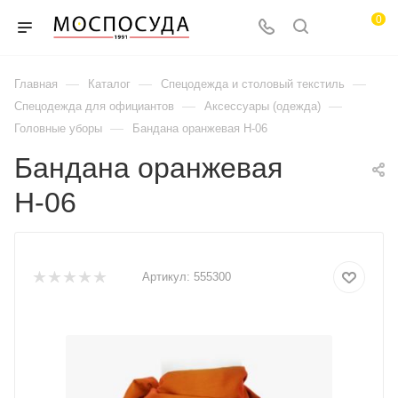
0
—
—
—
Главная
Каталог
Спецодежда и столовый текстиль
—
—
Спецодежда для официантов
Аксессуары (одежда)
—
Головные уборы
Бандана оранжевая Н-06
Бандана оранжевая
Н-06
Артикул:
555300