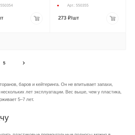
: 550354
Арт.: 550355
шт
273
₽
/шт
5
ранов, баров и кейтеринга. Он не впитывает запахи,
ескольких лет эксплуатации. Вес выше, чем у пластика,
рживает 5–7 лет.
ачу
 Купить пластиковые прямоугольные подносы можно в