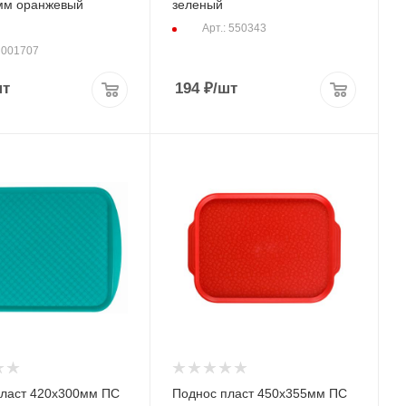
мм оранжевый
зеленый
Арт.: 550343
: 001707
шт
194
₽
/шт
пласт 420х300мм ПС
Поднос пласт 450х355мм ПС