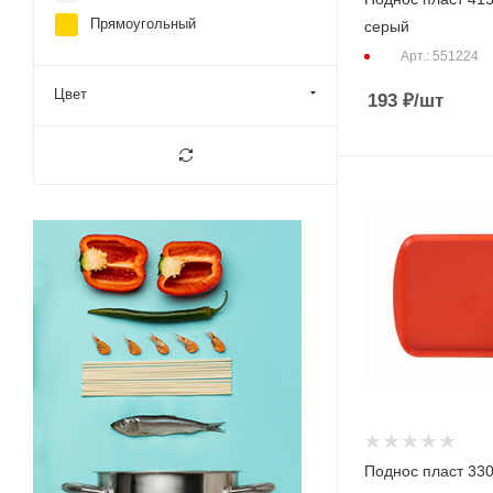
Прямоугольный
серый
Арт.: 551224
Цвет
193
₽
/шт
Поднос пласт 33