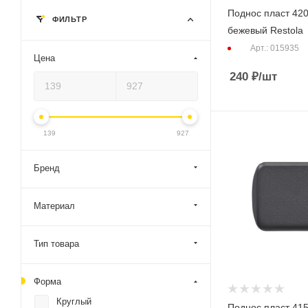
Поднос пласт 42
ФИЛЬТР
бежевый Restola
Арт.: 015935
Цена
240
₽
/шт
139
927
Бренд
Материал
Тип товара
Форма
Круглый
Поднос пласт 41