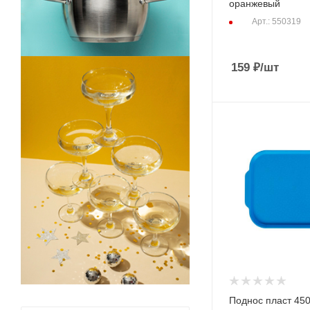
оранжевый
Арт.: 550319
159
₽
/шт
Поднос пласт 45