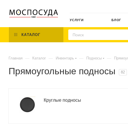
УСЛУГИ
БЛОГ
КАТАЛОГ
—
—
—
—
Главная
Каталог
Инвентарь
Подносы
Прямоу
Прямоугольные подносы
82
Круглые подносы