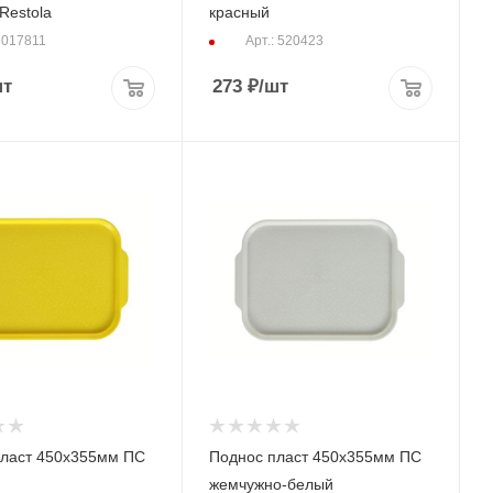
Restola
красный
: 017811
Арт.: 520423
шт
273
₽
/шт
пласт 450х355мм ПС
Поднос пласт 450х355мм ПС
жемчужно-белый