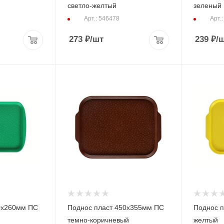
светло-желтый
зеленый 
Арт.: 546478
Арт.
273
₽
/шт
239
₽
/
0х260мм ПС
Поднос пласт 450х355мм ПС
Поднос 
темно-коричневый
желтый