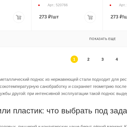
Арт.: 520766
Арт.
273
₽
/шт
273
₽
/
ПОКАЗАТЬ ЕЩЕ
1
2
3
4
еталлический поднос из нержавеющей стали подходит для ресто
окотемпературную санобработку и сохраняет геометрию после н
лужбы другой: при интенсивной эксплуатации такой поднос выде
ли пластик: что выбрать под зад
оловых, пиццерий и кондитерских чаще берут лёгкий вариант.