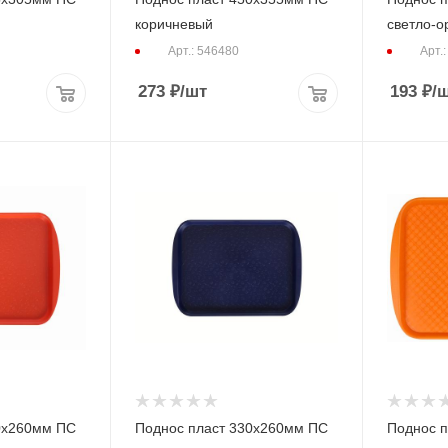
коричневый
светло-о
Арт.: 546480
Арт.
273
₽
/шт
193
₽
/
0х260мм ПС
Поднос пласт 330х260мм ПС
Поднос п