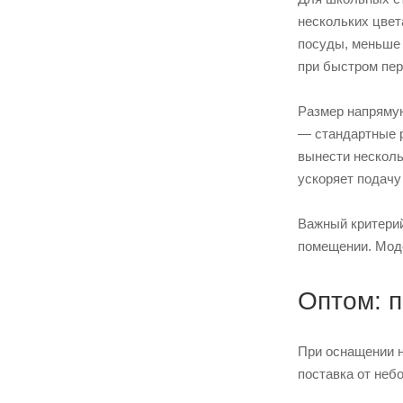
нескольких цвет
посуды, меньше 
при быстром пе
Размер напрямую
— стандартные р
вынести несколь
ускоряет подачу 
Важный критерий
помещении. Моде
Оптом: 
При оснащении н
поставка от неб