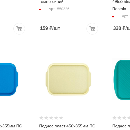
темно-синий
495х355
Restola
Арт.: 550326
Арт.
159
₽
/шт
328
₽
/
0х355мм ПС
Поднос пласт 450х355мм ПС
Поднос 