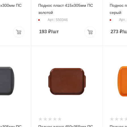
0х300мм ПС
Поднос пласт 415х305мм ПС
Поднос 
золотой
серый
Арт.: 550346
Арт.
193
₽
/шт
273
₽
/
5х305мм ПС
Поднос пласт 450х355мм ПС
Поднос 