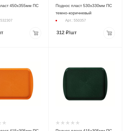
пласт 450х355мм ПС
Поднос пласт 530х330мм ПС
темно-коричневый
: 532307
Арт.: 550357
шт
312
₽
/шт
пласт 415х305мм ПС
Поднос пласт 415х305мм ПС