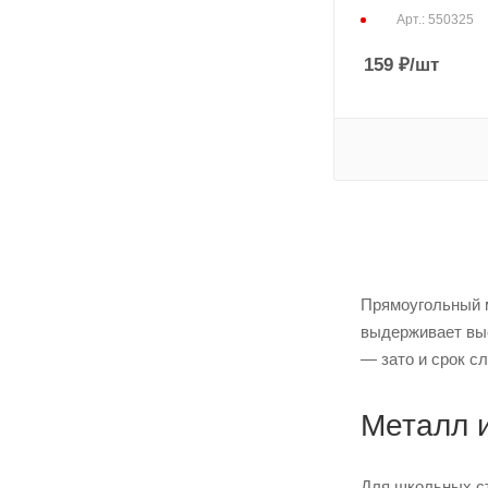
Арт.: 550325
159
₽
/шт
Прямоугольный м
выдерживает выс
— зато и срок с
Металл и
Для школьных ст