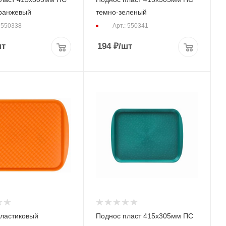
ранжевый
темно-зеленый
: 550338
Арт.: 550341
шт
194
₽
/шт
ластиковый
Поднос пласт 415х305мм ПС