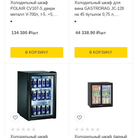
Холодильный шкаф
Холодильный шкаф для
POLAIR CV107-S двери
вина GASTRORAG JC-128
металл V-700л, t-5..+5,
на 45 бутылок 0,75 л,
700х854х2030, 174кг, РФ
(+5..+18С), 495х565х848,
Китай
134 300
₽
/шт
44 338.90
₽
/шт
В КОРЗИНУ
В КОРЗИНУ
Холодильный шкаф
Холодильный шкаф барный