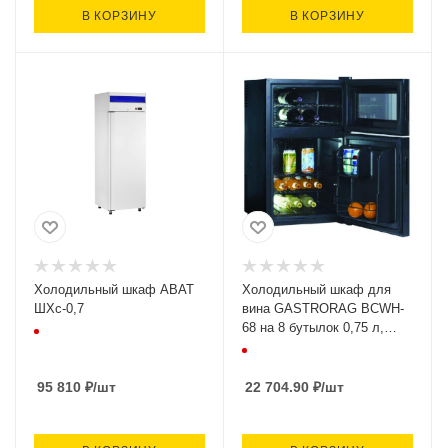
В КОРЗИНУ
В КОРЗИНУ
Холодильный шкаф ABAT
Холодильный шкаф для
ШХс-0,7
вина GASTRORAG BCWH-
68 на 8 бутылок 0,75 л,
(+8..+18С), 430х520х740,
Китай
95 810
₽
/шт
22 704.90
₽
/шт