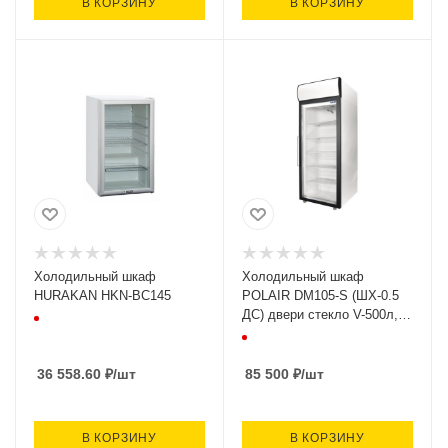
В КОРЗИНУ
В КОРЗИНУ
Холодильный шкаф
Холодильный шкаф
HURAKAN HKN-BC145
POLAIR DM105-S (ШХ-0.5
ДС) двери стекло V-500л,
t=+1..+12, 697х620х2030,
161кг, РФ
36 558.60
₽
/шт
85 500
₽
/шт
В КОРЗИНУ
В КОРЗИНУ