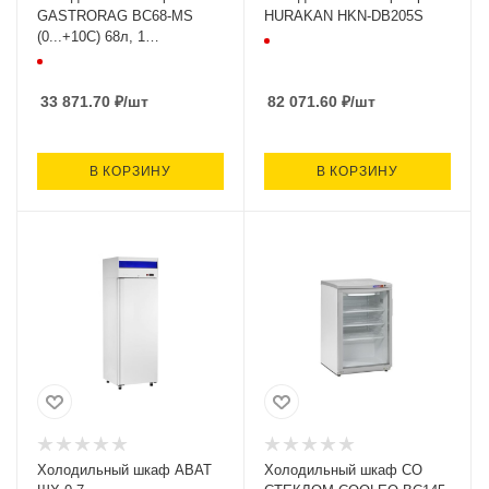
GASTRORAG BC68-MS
HURAKAN HKN-DB205S
(0...+10С) 68л, 1
стеклянная дверь, черный
435х500х686
33 871.70
₽
/шт
82 071.60
₽
/шт
В КОРЗИНУ
В КОРЗИНУ
Холодильный шкаф ABAT
Холодильный шкаф СО