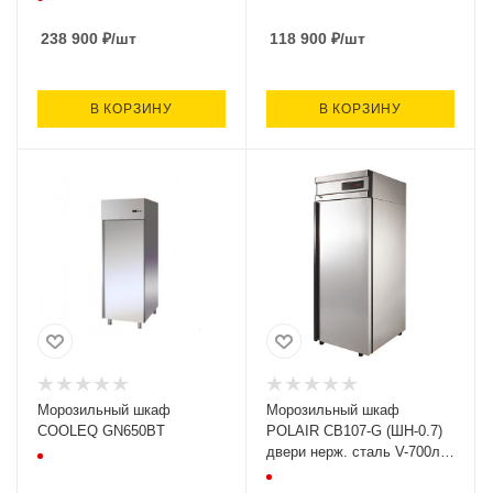
1402х854х2030,
238 900
₽
/шт
118 900
₽
/шт
В КОРЗИНУ
В КОРЗИНУ
Морозильный шкаф
Морозильный шкаф
COOLEQ GN650BT
POLAIR CB107-G (ШН-0.7)
двери нерж. сталь V-700л,
t= не выше -18С,