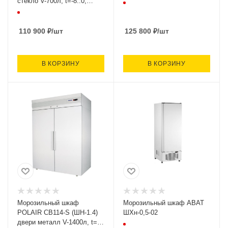
стекло V-700л, t=-8..0,
700х854х2030, 193кг, РФ
110 900
₽
/шт
125 800
₽
/шт
В КОРЗИНУ
В КОРЗИНУ
Морозильный шкаф
Морозильный шкаф ABAT
POLAIR CB114-S (ШН-1.4)
ШХн-0,5-02
двери металл V-1400л, t=