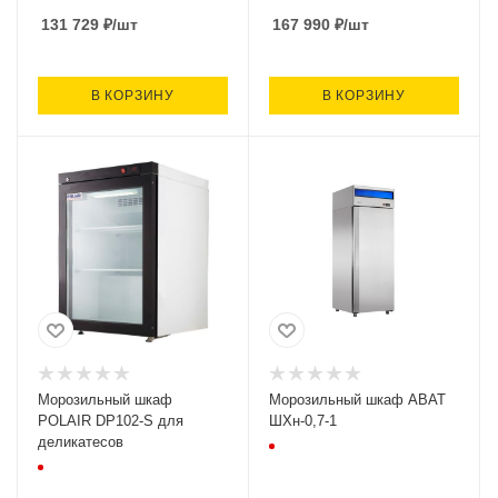
735х884х2064, 19
131 729
₽
/шт
167 990
₽
/шт
В КОРЗИНУ
В КОРЗИНУ
Морозильный шкаф
Морозильный шкаф ABAT
POLAIR DP102-S для
ШХн-0,7-1
деликатесов