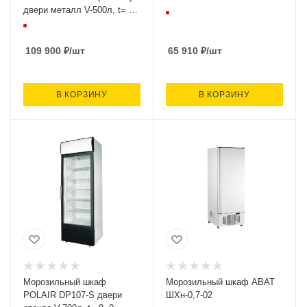
двери металл V-500л, t= не
выше -18С, 697х620х2028,
150кг,
109 900
₽
/шт
65 910
₽
/шт
В КОРЗИНУ
В КОРЗИНУ
Морозильный шкаф
Морозильный шкаф ABAT
POLAIR DP107-S двери
ШХн-0,7-02