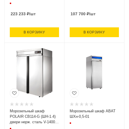
не выше -18С,
1402х854х2030, 314кг
223 233
₽
/шт
107 700
₽
/шт
В КОРЗИНУ
В КОРЗИНУ
Морозильный шкаф
Морозильный шкаф ABAT
POLAIR CB114-G (ШН-1.4)
ШХн-0,5-01
двери нерж. сталь V-1400л,
t= не выше -18С,