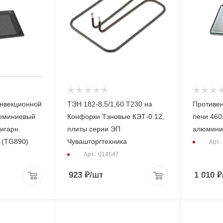
онвекционной
ТЭН 182-8,5/1,60 Т230 на
Противен
люминиевый
Конфорки Тэновые КЭТ-0.12,
печи 460
игарн.
плиты серии ЭП
алюмини
 (TG890)
Чувашторгтехника
Арт.
Арт.: 014647
923
₽
/шт
1 010
₽