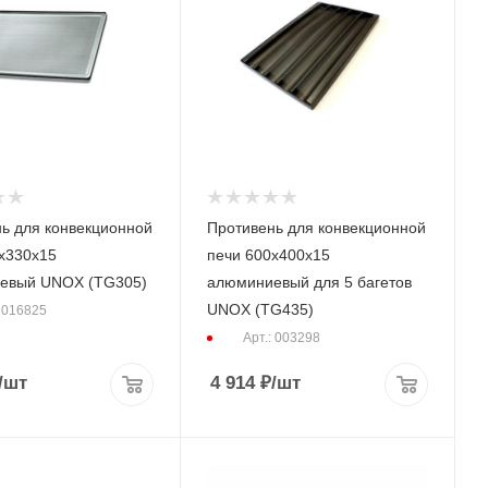
ь для конвекционной
Противень для конвекционной
х330х15
печи 600х400х15
евый UNOX (TG305)
алюминиевый для 5 багетов
UNOX (TG435)
: 016825
Арт.: 003298
/шт
4 914
₽
/шт