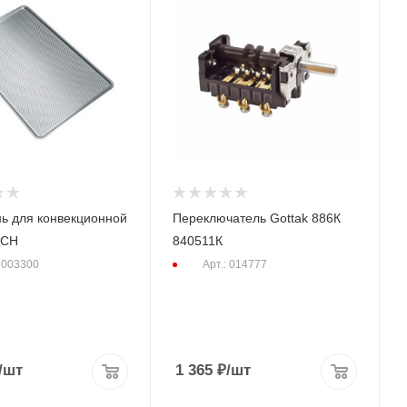
ь для конвекционной
Переключатель Gottak 886К
ACH
840511К
: 003300
Арт.: 014777
/шт
1 365
₽
/шт