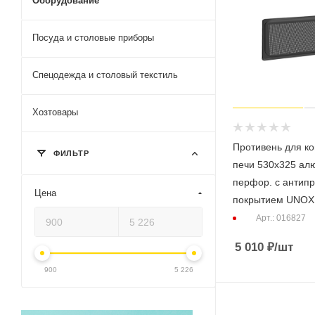
Оборудование
Посуда и столовые приборы
Спецодежда и столовый текстиль
Хозтовары
Противень для к
ФИЛЬТР
печи 530х325 а
перфор. с антипр
Цена
покрытием UNOX
Арт.: 016827
5 010
₽
/шт
900
5 226