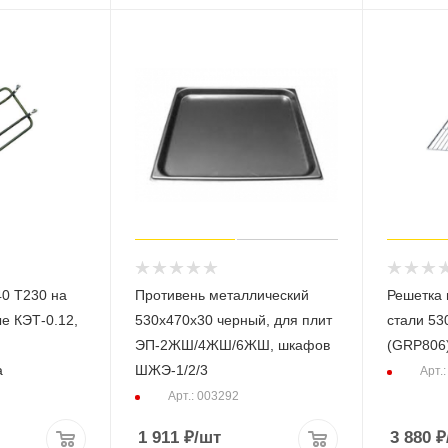
40 Т230 на
Противень металлический
Решетка
е КЭТ-0.12,
530х470х30 черный, для плит
стали 5
ЭП-2ЖШ/4ЖШ/6ЖШ, шкафов
(GRP806
а
ШЖЭ-1/2/3
Арт.
Арт.: 003292
1 911
₽
/шт
3 880
₽