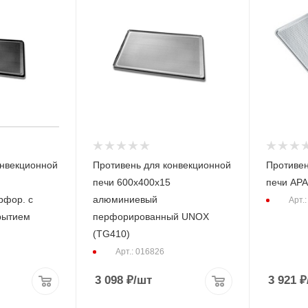
онвекционной
Противень для конвекционной
Противен
печи 600х400х15
печи AP
рфор. с
алюминиевый
Арт.
рытием
перфорированный UNOX
(TG410)
Арт.: 016826
3 098
₽
/шт
3 921
₽