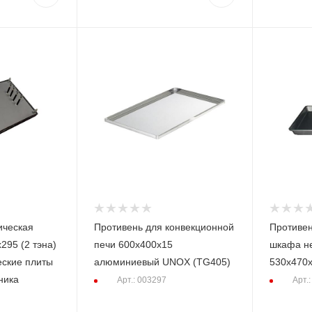
ическая
Противень для конвекционной
Противен
295 (2 тэна)
печи 600х400х15
шкафа н
еские плиты
алюминиевый UNOX (TG405)
530х470
ника
Арт.: 003297
Арт.