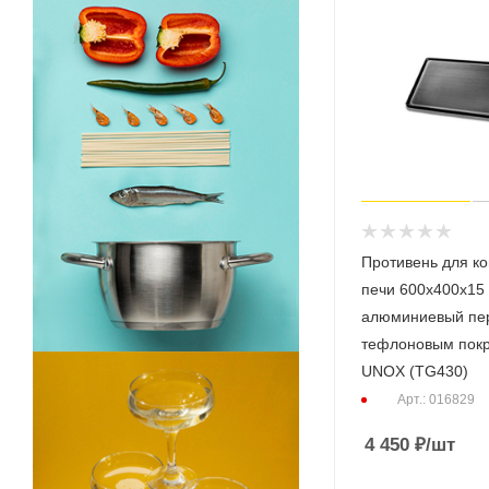
Противень для к
печи 600х400х15
алюминиевый пе
тефлоновым пок
UNOX (TG430)
Арт.: 016829
4 450
₽
/шт