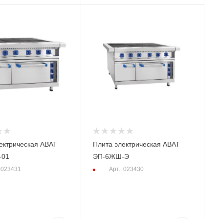
ектрическая ABAT
Плита электрическая ABAT
-01
ЭП-6ЖШ-Э
: 023431
Арт.: 023430