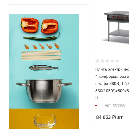
Плита электриче
4 конфорки, без 
шкафа 380В, 12кВ
830(1050*)х800х
Н
Арт.: 003388
84 053
₽
/шт