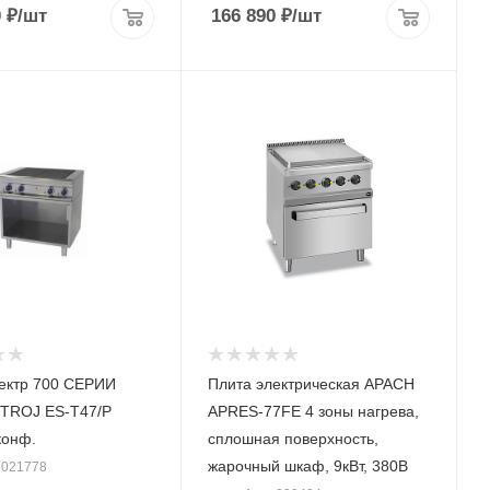
0
₽
/шт
166 890
₽
/шт
ектр 700 СЕРИИ
Плита электрическая APACH
TROJ ES-T47/P
APRES-77FE 4 зоны нагрева,
конф.
сплошная поверхность,
жарочный шкаф, 9кВт, 380В
: 021778