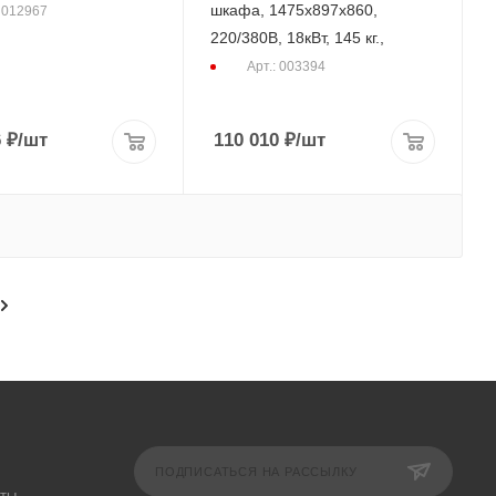
шкафа, 1475х897х860,
: 012967
220/380В, 18кВт, 145 кг.,
Арт.: 003394
6
₽
/шт
110 010
₽
/шт
ПОДПИСАТЬСЯ НА РАССЫЛКУ
аты