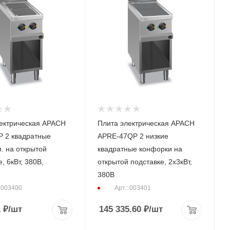
ектрическая APACH
Плита электрическая APACH
 2 квадратные
APRE-47QP 2 низкие
. на открытой
квадратные конфорки на
, 6кВт, 380В,
открытой подставке, 2х3кВт,
380В
: 003400
Арт.: 003401
1
₽
/шт
145 335.60
₽
/шт