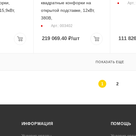
орки,
квадратные конфорки на
Арт.
5,9кВт,
открытой подставке, 12кВт,
380В,
Арт.: 003402
219 069.40
₽
/шт
111 82
ПОКАЗАТЬ ЕЩЕ
1
2
ИНФОРМАЦИЯ
ПОМОЩЬ
Условия оплаты
Условия опл