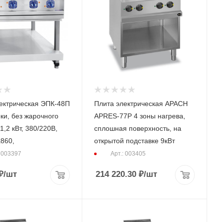
ектрическая ЭПК-48П
Плита электрическая APACH
ки, без жарочного
APRES-77P 4 зоны нагрева,
,2 кВт, 380/220В,
сплошная поверхность, на
860,
открытой подставке 9кВт
: 003397
Арт.: 003405
₽
/шт
214 220.30
₽
/шт