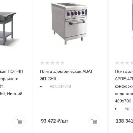
ская ПЭТ-4П
Плита электрическая ABAT
Плита эл
жарочного
ЭП-2ЖШ
APRE-47P
т,
конфорки
Арт.: 014743
850, Нижний
подставке
400х700
Арт.
93 472
₽
/шт
138 34