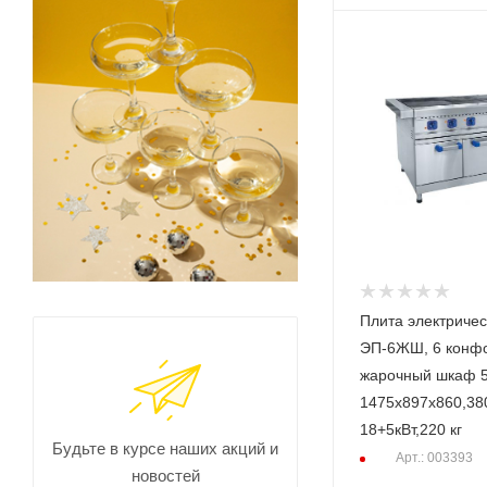
Плита электриче
ЭП-6ЖШ, 6 конфо
жарочный шкаф 5
1475х897х860,38
18+5кВт,220 кг
Будьте в курсе наших акций и
Арт.: 003393
новостей