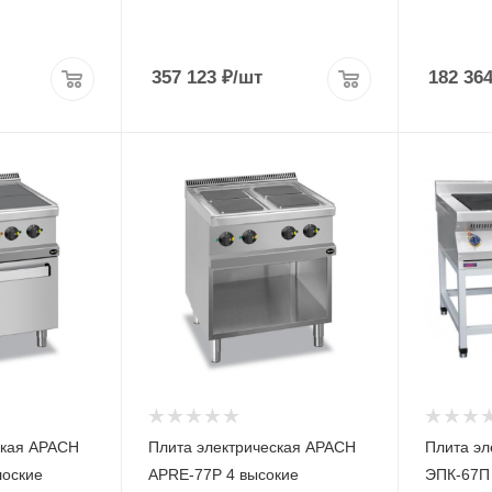
357 123
₽
/шт
182 36
ская APACH
Плита электрическая APACH
Плита эл
оские
APRE-77P 4 высокие
ЭПК-67П