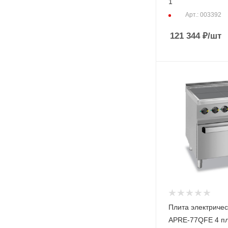
1
Арт.: 003392
121 344
₽
/шт
Плита электриче
APRE-77QFE 4 пл