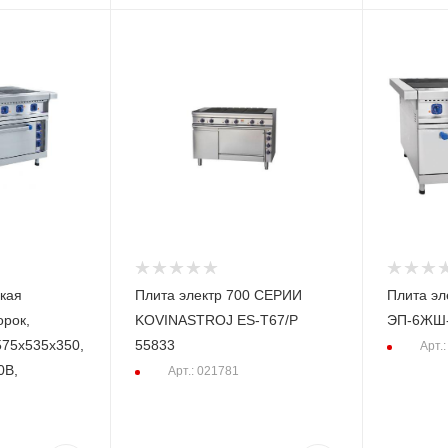
ская
Плита электр 700 СЕРИИ
Плита эл
рок,
KOVINASTROJ ES-Т67/P
ЭП-6ЖШ
75х535х350,
55833
Арт.
0В,
Арт.: 021781