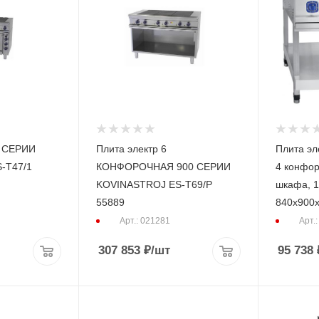
0 СЕРИИ
Плита электр 6
Плита эл
-T47/1
КОНФОРОЧНАЯ 900 СЕРИИ
4 конфор
KOVINASTROJ ES-T69/P
шкафа, 11
55889
840х900х
Арт.: 021281
Арт.
307 853
₽
/шт
95 738