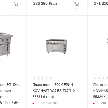
286 390
₽
/шт
171 31
ская ЭП-4ЖШ
Плита электр 700 СЕРИИ
Плита эл
арочным
KOVINASTROJ ES-Т67/1-0
KOVINAS
веня
55834 6 конф.
55824 4 
В,12+4,6кВт,
Арт.: 021780
Арт.