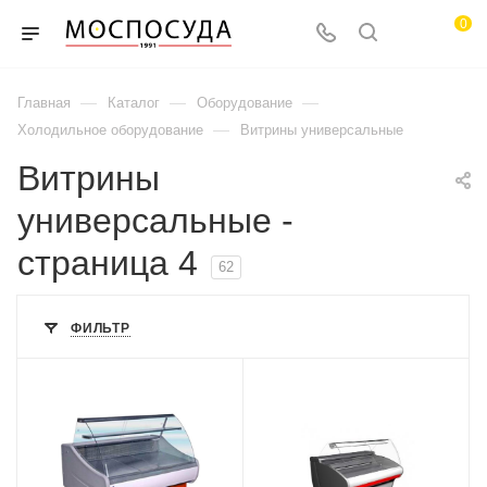
0
—
—
—
Главная
Каталог
Оборудование
—
Холодильное оборудование
Витрины универсальные
Витрины
универсальные -
страница 4
62
ФИЛЬТР